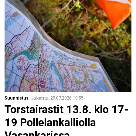
Suunnistus
Julkaistu
:
29.07.2026
19.55
Torstairastit 13.8. klo 17-
19 Pollelankalliolla
Vasankarissa.