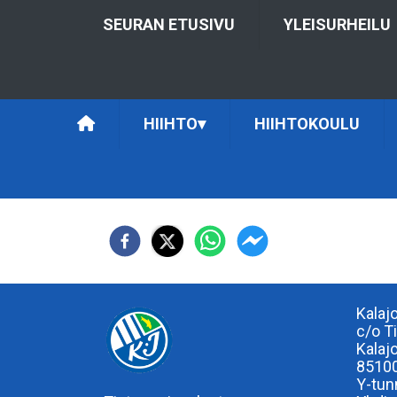
SEURAN ETUSIVU
YLEISURHEILU
HIIHTO
▾
HIIHTOKOULU
Kalaj
c/o T
Kalaj
85100
Y-tun