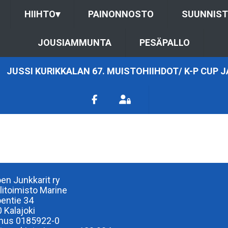
HIIHTO
▾
PAINONNOSTO
SUUNNIS
JOUSIAMMUNTA
PESÄPALLO
JUSSI KURIKKALAN 67. MUISTOHIIHDOT/ K-P CUP 
oen Junkkarit ry
ilitoimisto Marine
oentie 34
 Kalajoki
nus 0185922-0