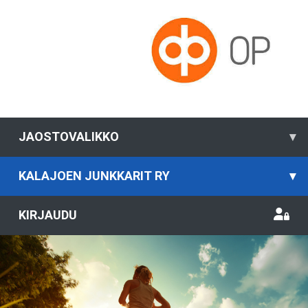
JAOSTOVALIKKO
▾
KALAJOEN JUNKKARIT RY
▾
KIRJAUDU