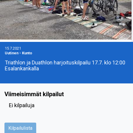
15.7.2021
Uutinen
-
Kunto
Triathlon ja Duathlon harjoituskilpailu 17.7. klo 12:00
Esalankankalla
Viimeisimmät kilpailut
Ei kilpailuja
Kilpailulista