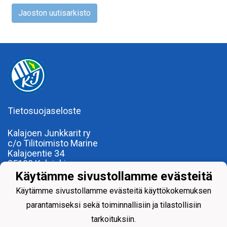
Jaoston uutisarkisto
Tietosuojaseloste
Kalajoen Junkkarit ry
c/o Tilitoimisto Marine
Kalajoentie 34
85100 Kalajoki
Y-tunnus 0185922-0
Käytämme sivustollamme evästeitä
Yhdistysrekisterinumero 120.904
Käytämme sivustollamme evästeitä käyttökokemuksen
parantamiseksi sekä toiminnallisiin ja tilastollisiin
tarkoituksiin.