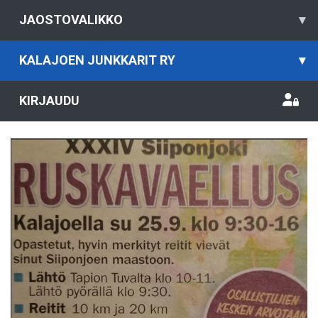
JAOSTOVALIKKO
▾
KALAJOEN JUNKKARIT RY
▾
KIRJAUDU