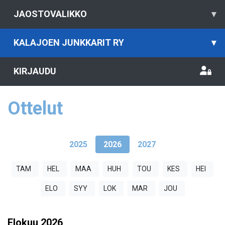
JAOSTOVALIKKO
▾
KALAJOEN JUNKKARIT RY
▾
KIRJAUDU
Ottelut
2025
2026
2027
TAM
HEL
MAA
HUH
TOU
KES
HEI
ELO
SYY
LOK
MAR
JOU
Elokuu
2026