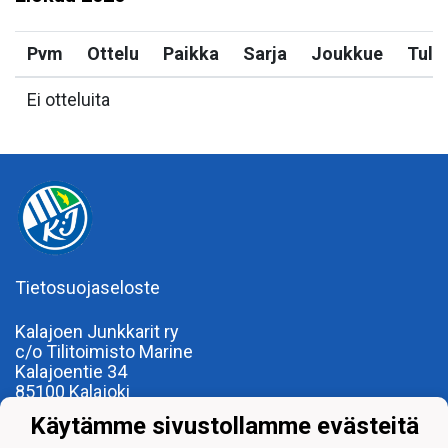
Pvm
Ottelu
Paikka
Sarja
Joukkue
Tulo
Ei otteluita
Tietosuojaseloste
Kalajoen Junkkarit ry
c/o Tilitoimisto Marine
Kalajoentie 34
85100 Kalajoki
Y-tunnus 0185922-0
Käytämme sivustollamme evästeitä
Yhdistysrekisterinumero 120.904