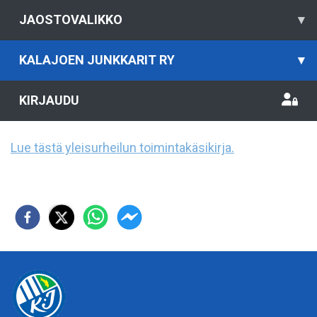
JAOSTOVALIKKO
▾
KALAJOEN JUNKKARIT RY
▾
KIRJAUDU
Lue tästä yleisurheilun toimintakäsikirja.