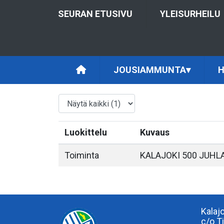
SEURAN ETUSIVU
YLEISURHEILU
JOUSIAMMUNTA
▾
H
Luokittelu
Kuvaus
Toiminta
KALAJOKI 500 JUHLA
Kalaj
c/o T