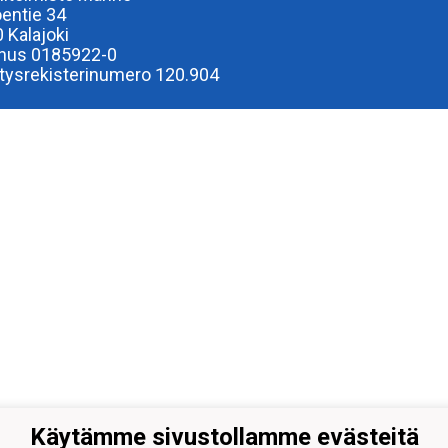
oentie 34
 Kalajoki
nus 0185922-0
tysrekisterinumero 120.904
Käytämme sivustollamme evästeitä