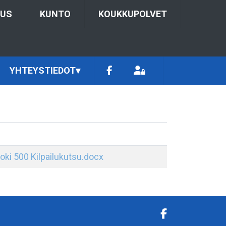
TUS
KUNTO
KOUKKUPOLVET
YHTEYSTIEDOT
▾
joki 500 Kilpailukutsu.docx