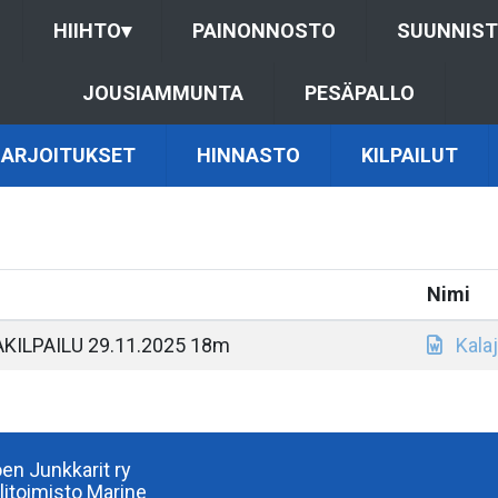
HIIHTO
▾
PAINONNOSTO
SUUNNIS
JOUSIAMMUNTA
PESÄPALLO
ARJOITUKSET
HINNASTO
KILPAILUT
Nimi
KILPAILU 29.11.2025 18m
Kala
oen Junkkarit ry
ilitoimisto Marine