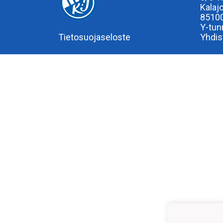
Kalaj
85100
Y-tun
Tietosuojaseloste
Yhdis