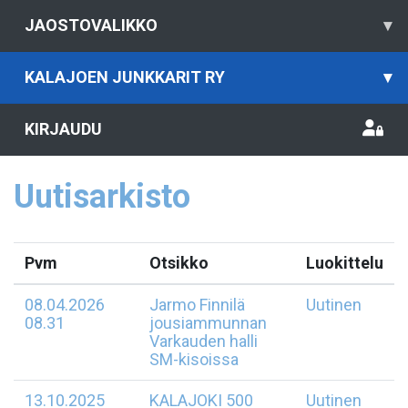
JAOSTOVALIKKO
▾
KALAJOEN JUNKKARIT RY
▾
KIRJAUDU
Uutisarkisto
Pvm
Otsikko
Luokittelu
08.04.2026
Jarmo Finnilä
Uutinen
08.31
jousiammunnan
Varkauden halli
SM-kisoissa
13.10.2025
KALAJOKI 500
Uutinen