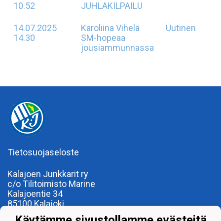
10.52
JUHLAKILPAILU
14.07.2025
Karoliina Vihelä
Uutinen
14.30
SM-hopeaa
jousiammunnassa
Tietosuojaseloste
Kalajoen Junkkarit ry
c/o Tilitoimisto Marine
Kalajoentie 34
85100 Kalajoki
Y-tunnus 0185922-0
Käytämme sivustollamme evästeitä