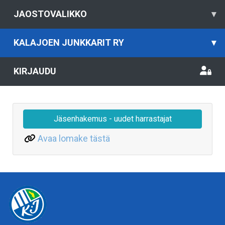
JAOSTOVALIKKO
▾
KALAJOEN JUNKKARIT RY
▾
KIRJAUDU
Jäsenhakemus - uudet harrastajat
Avaa lomake tästä