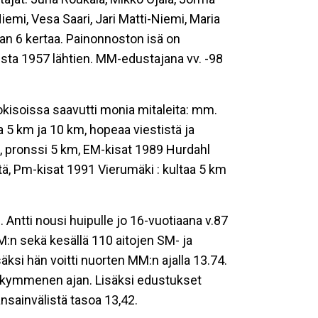
iemi, Vesa Saari, Jari Matti-Niemi, Maria
aan 6 kertaa. Painonnoston isä on
desta 1957 lähtien. MM-edustajana vv. -98
okisoissa saavutti monia mitaleita: mm.
a 5 km ja 10 km, hopeaa viestistä ja
 pronssi 5 km, EM-kisat 1989 Hurdahl
tä, Pm-kisat 1991 Vierumäki : kultaa 5 km
Antti nousi huipulle jo 16-vuotiaana v.87
 SM:n sekä kesällä 110 aitojen SM- ja
äksi hän voitti nuorten MM:n ajalla 13.74.
sikymmenen ajan. Lisäksi edustukset
nsainvälistä tasoa 13,42.