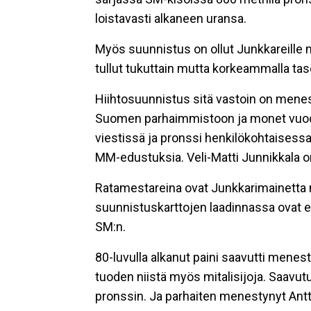
loistavasti alkaneen uransa.
Myös suunnistus on ollut Junkkareille me
tullut tukuttain mutta korkeammalla ta
Hiihtosuunnistus sitä vastoin on menest
Suomen parhaimmistoon ja monet vuod
viestissä ja pronssi henkilökohtaisessa 
MM-edustuksia. Veli-Matti Junnikkala o
Ratamestareina ovat Junkkarimainetta n
suunnistuskarttojen laadinnassa ovat em
SM:n.
80-luvulla alkanut paini saavutti menest
tuoden niistä myös mitalisijoja. Saavu
pronssin. Ja parhaiten menestynyt Antt