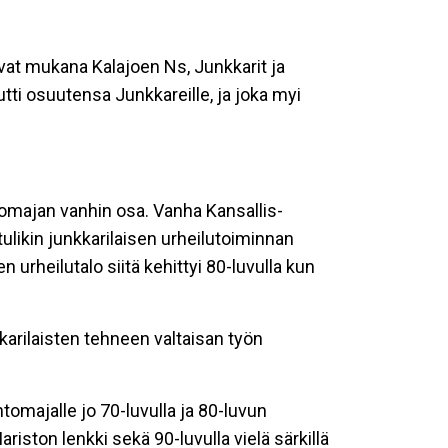
ivat mukana Kalajoen Ns, Junkkarit ja
utti osuutensa Junkkareille, ja joka myi
htomajan vanhin osa. Vanha Kansallis-
tulikin junkkarilaisen urheilutoiminnan
n urheilutalo siitä kehittyi 80-luvulla kun
arilaisten tehneen valtaisan työn
omajalle jo 70-luvulla ja 80-luvun
ariston lenkki sekä 90-luvulla vielä särkillä