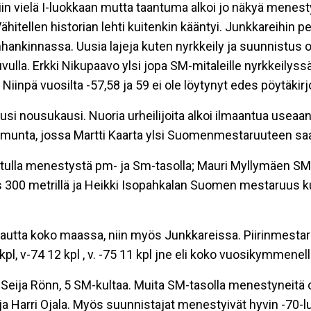
iin vielä I-luokkaan mutta taantuma alkoi jo näkyä mene
hitellen historian lehti kuitenkin kääntyi. Junkkareihin pe
nhankinnassa. Uusia lajeja kuten nyrkkeily ja suunnistus o
uvulla. Erkki Nikupaavo ylsi jopa SM-mitaleille nyrkkeilys
Niinpä vuosilta -57,58 ja 59 ei ole löytynyt edes pöytäkirjoj
si nousukausi. Nuoria urheilijoita alkoi ilmaantua useaan la
ammunta, jossa Martti Kaarta ylsi Suomenmestaruuteen sa
 tulla menestystä pm- ja Sm-tasolla; Mauri Myllymäen SM-h
s 300 metrillä ja Heikki Isopahkalan Suomen mestaruus 
ukautta koko maassa, niin myös Junkkareissa. Piirinmestar
3 8 kpl, v-74 12 kpl , v. -75 11 kpl jne eli koko vuosikymmene
Seija Rönn, 5 SM-kultaa. Muita SM-tasolla menestyneitä oli
ja Harri Ojala. Myös suunnistajat menestyivät hyvin -70-lu