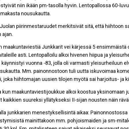
tyivät niin ikään pm-tasolla hyvin. Lentopallossa 60-luvu
oimakasta nousukautta.
Juolan piirinmestaruudet merkitsivät sitä, että hiihtoon saat
 ajan.
en maakuntaviestiä Junkkarit vei kärjessä 5 ensimmäistä o
aleille asti. Lentopalloilu alkoi hivenen hiipua ja yleis
 käynnistyi vuonna -83, jolla oli varmasti yleisurheiluun 
ousukautta. Mm. painonnostoon tuli uutta iskuvoimaa kom
i, joka hiihtomajan uusien tilojen myötä sai harjoitus- ja kil
aa kun maakuntaviestijoukkue alkoi koostua yksinomaan ju
 kaikkien suureksi yllätykseksi II-sijan nousten näin rävä
amalla junkkarien menestyksellisintä aikaa: Painonnostossa
nestymisistä mainittakoon mm. pohjoismaiden ja sm-mital
räti 30 kpl. Em. mitalisateen saivat aikaiseksi seuraavat no