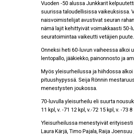
Vuoden -50 alussa Junkkarit kelpuutett
suurissa taloudellisissa vaikeuksissa. Vä
naisvoimistelijat avustivat seuran raha
nämä lajit kehittyivät voimakkaasti 50-l
seuratoimintaa vaikeutti vetäjien puute. 
Onneksi heti 60-luvun vaiheessa alkoi uu
lentopallo, jääkiekko, painonnosto ja 
Myös yleisurheilussa ja hiihdossa alkoi
pituushypyssä. Seija Rönnin mestaruu
menestysten joukossa.
70-luvulla yleisurheilu eli suurta nous
11 kpl, v. -71 12 kpl, v.-72 15 kpl, v. -7
Yleisurheilussa menestyivät erityisesti 
Laura Kärjä, Timo Pajala, Raija Joensuu 