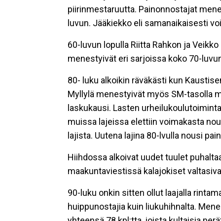
piirinmestaruutta. Painonnostajat menes
luvun. Jääkiekko eli samanaikaisesti v
60-luvun lopulla Riitta Rahkon ja Veikko 
menestyivät eri sarjoissa koko 70-luvun
80- luku alkoikin räväkästi kun Kaustis
Myllylä menestyivät myös SM-tasolla mit
laskukausi. Lasten urheilukoulutoiminta
muissa lajeissa elettiin voimakasta n
lajista. Uutena lajina 80-lvulla nousi pain
Hiihdossa alkoivat uudet tuulet puhalt
maakuntaviestissä kalajokiset valtasivat
90-luku onkin sitten ollut laajalla rint
huippunostajia kuin liukuhihnalta. Me
yhteensä 78 kpl:tta, joista kultaisia pe