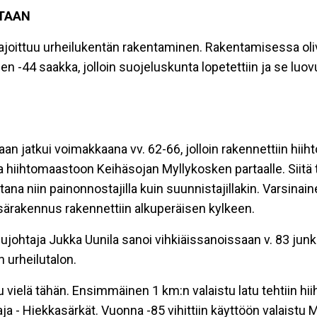
TAAN
le ajoittuu urheilukentän rakentaminen. Rakentamisessa ol
n -44 saakka, jolloin suojeluskunta lopetettiin ja se luov
aan jatkui voimakkaana vv. 62-66, jolloin rakennettiin hii
lta hiihtomaastoon Keihäsojan Myllykosken partaalle. Siitä 
ana niin painonnostajilla kuin suunnistajillakin. Varsinaine
särakennus rakennettiin alkuperäisen kylkeen.
ohtaja Jukka Uunila sanoi vihkiäissanoissaan v. 83 junkk
 urheilutalon.
elä tähän. Ensimmäinen 1 km:n valaistu latu tehtiin hiiht
aja - Hiekkasärkät. Vuonna -85 vihittiin käyttöön valaistu M