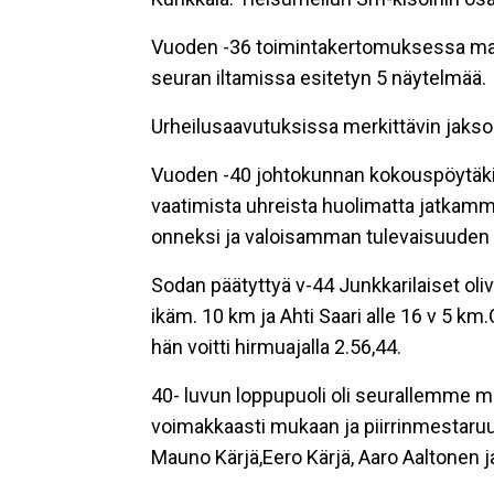
Vuoden -36 toimintakertomuksessa ma
seuran iltamissa esitetyn 5 näytelmää.
Urheilusaavutuksissa merkittävin jakso 
Vuoden -40 johtokunnan kokouspöytäkirj
vaatimista uhreista huolimatta jatkam
onneksi ja valoisamman tulevaisuuden
Sodan päätyttyä v-44 Junkkarilaiset oliv
ikäm. 10 km ja Ahti Saari alle 16 v 5 k
hän voitti hirmuajalla 2.56,44.
40- luvun loppupuoli oli seurallemme me
voimakkaasti mukaan ja piirrinmestaruuk
Mauno Kärjä,Eero Kärjä, Aaro Aaltonen ja