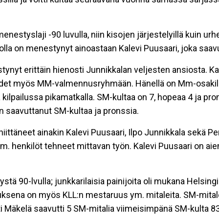
nestyslaji -90 luvulla, niin kisojen järjestelyillä kuin ur
solla on menestynyt ainoastaan Kalevi Puusaari, joka saa
ynyt erittäin hienosti Junnikkalan veljesten ansiosta. Ka
et myös MM-valmennusryhmään. Hänellä on Mm-osakilpa
kilpailussa pikamatkalla. SM-kultaa on 7, hopeaa 4 ja pron
n saavuttanut SM-kultaa ja pronssia.
iittäneet ainakin Kalevi Puusaari, Ilpo Junnikkala sekä P
. henkilöt tehneet mittavan työn. Kalevi Puusaari on aie
ystä 90-lvulla; junkkarilaisia painijoita oli mukana Helsi
tuksena on myös KLL:n mestaruus ym. mitaleita. SM-mital
i Mäkelä saavutti 5 SM-mitalia viimeisimpänä SM-kulta 83