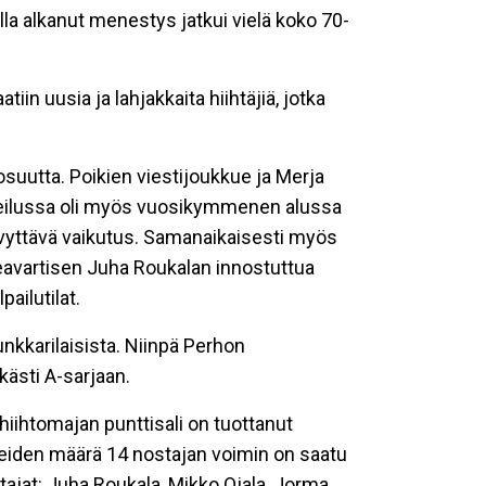
lla alkanut menestys jatkui vielä koko 70-
iin uusia ja lahjakkaita hiihtäjiä, jotka
suutta. Poikien viestijoukkue ja Merja
urheilussa oli myös vuosikymmenen alussa
elvyttävä vaikutus. Samanaikaisesti myös
eavartisen Juha Roukalan innostuttua
pailutilat.
nkkarilaisista. Niinpä Perhon
kästi A-sarjaan.
 hiihtomajan punttisali on tuottanut
eiden määrä 14 nostajan voimin on saatu
stajat: Juha Roukala, Mikko Ojala, Jorma