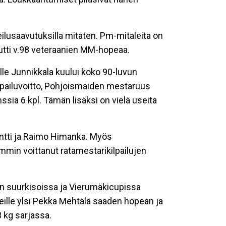
heilusaavutuksilla mitaten. Pm-mitaleita on
vutti v.98 veteraanien MM-hopeaa.
lle Junnikkala kuului koko 90-luvun
iluvoitto, Pohjoismaiden mestaruus
ssia 6 kpl. Tämän lisäksi on vielä useita
entti ja Raimo Himanka. Myös
mmin voittanut ratamestarikilpailujen
ngin suurkisoissa ja Vierumäkicupissa
eille ylsi Pekka Mehtälä saaden hopean ja
 kg sarjassa.