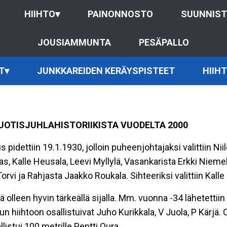
HIIHTO
▾
PAINONNOSTO
SUUNNIS
JOUSIAMMUNTA
PESÄPALLO
T
▾
JUNKKAREIDEN KERÄYSPISTEET
HIIH
UOTISJUHLAHISTORIIKISTA VUODELTA 2000
 pidettiin 19.1.1930, jolloin puheenjohtajaksi valittiin Ni
gas, Kalle Heusala, Leevi Myllylä, Vasankarista Erkki Ni
orvi ja Rahjasta Jaakko Roukala. Sihteeriksi valittiin Kalle
 olleen hyvin tärkeällä sijalla. Mm. vuonna -34 lähetettii
hiihtoon osallistuivat Juho Kurikkala, V Juola, P Kärjä. O
listui 100 metrille Pentti Oura.