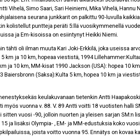
tti Vihelä, Simo Saari, Sari Heiniemi, Mika Vihelä, Hannu N
hjalaisena seurana junkkarit on palkittu 90-luvulla kaikki
ekin kolistellut puntteja peräti 5:llä vuosikymmenellä vuo
luissa ja Em-kisoissa on esiintynyt Heikki Niemi.
tähti oli ilman muuta Kari Joki-Erkkilä, joka useissa arv
a 5 km ja 10 km, hopeaa viestistä, 1994 Lillehammer:Kulta
 km ja 10 km, MM-kisat 1990 Jackson (USA): hopea 10 km,
93 Baiersbronn (Saksa):Kulta 5 km, hopea 10 km ja viestis
menestyksekäs keulakuvanaan tietenkin Antti Haapakoski. 
ti myös vuonna v. 88. V. 89 Antti voitti 18 vuotisten halli
tten vuosi -90, jolloin nuorten ja yleisen sarjan SM:n lis
 15 ja lisäksi Olympia- , EM- ja MM-edustuksia koko vuo
lpailuissa, joista voitto vuonna 95. Ennätys on kovaa ka