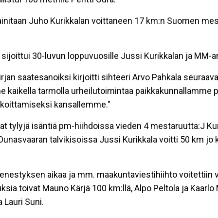
initaan Juho Kurikkalan voittaneen 17 km:n Suomen me
sijoittui 30-luvun loppuvuosille Jussi Kurikkalan ja MM-
an saatesanoiksi kirjoitti sihteeri Arvo Pahkala seuraav
me kaikella tarmolla urheilutoimintaa paikkakunnallamm
 koittamiseksi kansallemme."
at tylyjä isäntiä pm-hiihdoissa vieden 4 mestaruutta:J Kuri
m.Ounasvaaran talvikisoissa Jussi Kurikkala voitti 50 km 
nestyksen aikaa ja mm. maakuntaviestihiihto voitettiin vu
sia toivat Mauno Kärjä 100 km:llä, Alpo Peltola ja Kaarl
 Lauri Suni.