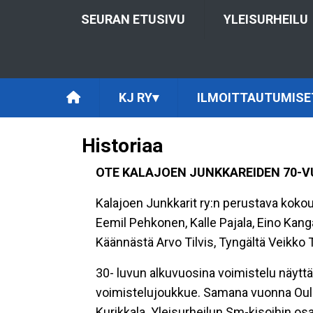
SEURAN ETUSIVU
YLEISURHEILU
KJ RY
▾
ILMOITTAUTUMISE
Historiaa
OTE KALAJOEN JUNKKAREIDEN 70-V
Kalajoen Junkkarit ry:n perustava kokous
Eemil Pehkonen, Kalle Pajala, Eino Kan
Käännästä Arvo Tilvis, Tyngältä Veikko T
30- luvun alkuvuosina voimistelu näyttää
voimistelujoukkue. Samana vuonna Oulun 
Kurikkala. Yleisurheilun Sm-kisoihin osal