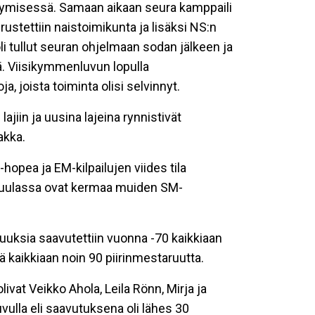
stymisessä. Samaan aikaan seura kamppaili
rustettiin naistoimikunta ja lisäksi NS:n
li tullut seuran ohjelmaan sodan jälkeen ja
sä. Viisikymmenluvun lopulla
a, joista toiminta olisi selvinnyt.
jiin ja uusina lajeina rynnistivät
akka.
opea ja EM-kilpailujen viides tila
kuulassa ovat kermaa muiden SM-
uuksia saavutettiin vuonna -70 kaikkiaan
llä kaikkiaan noin 90 piirinmestaruutta.
vat Veikko Ahola, Leila Rönn, Mirja ja
vulla eli saavutuksena oli lähes 30