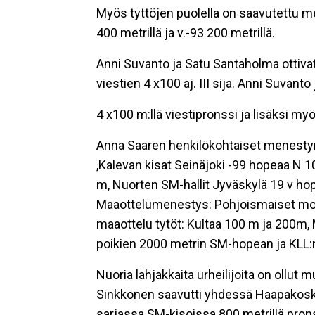
Myös tyttöjen puolella on saavutettu m
400 metrillä ja v.-93 200 metrillä.
Anni Suvanto ja Satu Santaholma ottivat
viestien 4 x100 aj. III sija. Anni Suva
4 x100 m:llä viestipronssi ja lisäksi my
Anna Saaren henkilökohtaiset menestym
,Kalevan kisat Seinäjoki -99 hopeaa N 
m, Nuorten SM-hallit Jyväskylä 19 v hop
Maaottelumenestys: Pohjoismaiset monio
maaottelu tytöt: Kultaa 100 m ja 200m,
poikien 2000 metrin SM-hopean ja KLL
Nuoria lahjakkaita urheilijoita on ollut
Sinkkonen saavutti yhdessä Haapakoske
sarjassa SM-kisoissa 800 metrillä pron