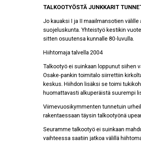
TALKOOTYÖSTÄ JUNKKARIT TUNNE
Jo kauaksi I ja II maailmansotien välil
suojeluskunta. Yhteistyö kestikin vuotee
sitten osuutensa kunnalle 80-luvulla.
Hiihtomaja talvella 2004
Talkootyö ei suinkaan loppunut siihen v
Osake-pankin toimitalo siirrettiin kirko
keskus. Hiihdon lisäksi se toimi tukikoht
huomattavasti alkuperäistä suurempi li
Viimevuosikymmenten tunnetuin urheiluj
rakentaessaan täysin talkootyönä upean
Seuramme talkootyö ei suinkaan mahdu vi
vaihteessa saatiin jatkoa välillä hiihtom