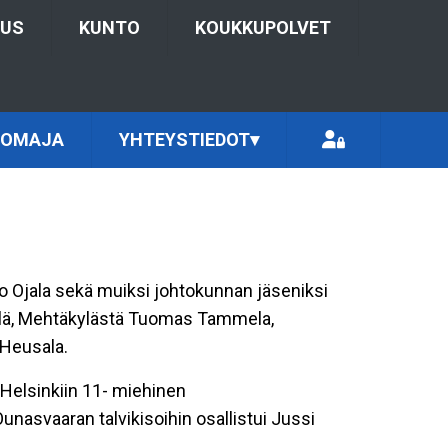
TUS
KUNTO
KOUKKUPOLVET
TOMAJA
YHTEYSTIEDOT
▾
ilo Ojala sekä muiksi johtokunnan jäseniksi
emelä, Mehtäkylästä Tuomas Tammela,
 Heusala.
n Helsinkiin 11- miehinen
unasvaaran talvikisoihin osallistui Jussi