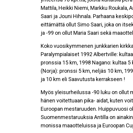
Mattila, Heikki Niemi, Markku Roukala, An
Saari ja Jouni Hihnala. Parhaana keskipo
eittämättä ollut Simo Saari, joka on its
ja -99 on ollut Maria Saari sekä maaotte
Koko vuosikymmenen junkkarien kirkkain 
Paralympialaiset 1992 Albertville: kulta
pronssia 15 km, 1998 Nagano: kultaa 5
(Norja): pronssi 5 km, neljäs 10 km, 19
ja 10 km eli Saavutusta kerrakseen !
Myös yleisurheilussa -90 luku on ollut 
hänen voitettuaan pika- aidat, kuten voit
Euroopan mestaruuden. Huippuvuosi oli si
Suomenmestaruuksia Antilla on ainakin
monissa maaotteluissa ja Euroopan Cupki