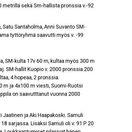
metrillä sekä Sm-hallista pronssia v.-92
ta, Satu Santaholma, Anni Suvanto SM-
Sama tyttöryhmä saavutti myös v. -99
a, SM-kulta 17v 60 m, kultaa myös 300 m
j. SM-hallit Kuopio v. 2000 pronssia 200
taa, 4 hopeaa, 2 pronssia.
0 m ja 4x100 m viesti, Suomi-Ruotsi
auppila on saavutttanut vuonna 2000
ri Jaatinen ja Aki Haapakoski. Samuli
sarjassa. Lisäksi Samuli oli v. 91 P 20
sa. Loukkaantumiset pilasivat hänen