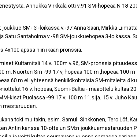
enestystä. Annukka Virkkala otti v.91 SM-hopeaa N 18 200 
 joukkue SM- 3 -loikassa v.-97.Anna Saari, Mirkka Liimat
nto ja Satu Santaholma v.-98 SM-joukkuehopea 3-loikassa. 
ös 4x100 aj:ssa niin ikään pronssia.
iset:Kultamitali 14 v. 100m v.96, SM-pronssia pituudess
100 m, Nuorten Sm -99 17 v, hopeaa 100 m ,hopeaa 100 m a
eaa 60 m eli yhteensä henkilökohtaisia SM-mitaleita 4 kul
ttelut 16 v. hopeaa, Suomi-Baltia - maaottelu kultaa 20
 MM-kisat Puolassa -99 17 v. 100 m 11.sija. 15 v. Juho K
:n mestaruuden.
 mukana toki muitakin, esim. Samuli Sinkkonen, Tero Löf, Ka
n Antin kanssa 10-ottelun SM:n joukkuemestaruuden P 18 
ssilla ja voitti kultaa seuraavana vuonna samassa sarjas