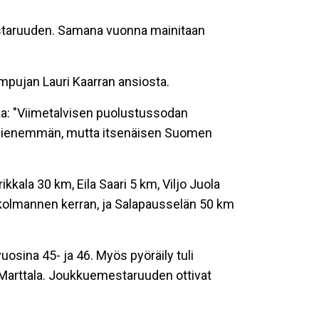
staruuden. Samana vuonna mainitaan
ampujan Lauri Kaarran ansiosta.
aa: "Viimetalvisen puolustussodan
e pienemmän, mutta itsenäisen Suomen
kkala 30 km, Eila Saari 5 km, Viljo Juola
jo kolmannen kerran, ja Salapausselän 50 km
osina 45- ja 46. Myös pyöräily tuli
o Marttala. Joukkuemestaruuden ottivat