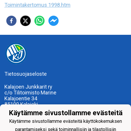
Toimintakertomus 1998.htm
Tietosuojaseloste
Kalajoen Junkkarit ry
c/o Tilitoimisto Marine
Kalajoentie 34
85100 Kalajoki
Y-tunnus 0185922-0
Käytämme sivustollamme evästeitä
Yhdistysrekisterinumero 120.904
Käytämme sivustollamme evästeitä käyttökokemuksen
parantamiseksi sekä toiminnallisiin ja tilastollisiin