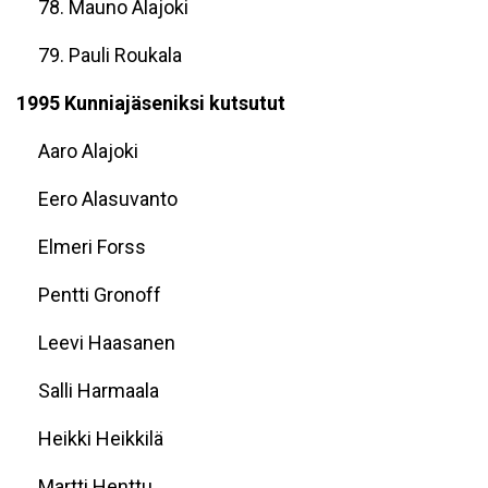
78. Mauno Alajoki
79. Pauli Roukala
1995 Kunniajäseniksi kutsutut
Aaro Alajoki
Eero Alasuvanto
Elmeri Forss
Pentti Gronoff
Leevi Haasanen
Salli Harmaala
Heikki Heikkilä
Martti Henttu