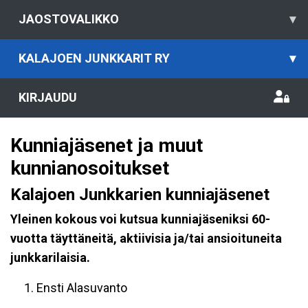
JAOSTOVALIKKO
▾
KALAJOEN JUNKKARIT RY
▾
KIRJAUDU
Kunniajäsenet ja muut
kunnianosoitukset
Kalajoen Junkkarien kunniajäsenet
Yleinen kokous voi kutsua kunniajäseniksi 60-
vuotta täyttäneitä, aktiivisia ja/tai ansioituneita
junkkarilaisia.
1. Ensti Alasuvanto